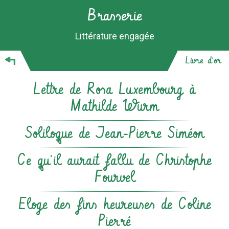
Brasserie
Littérature engagée
Livre d'or
Lettre de Rosa Luxembourg à
Mathilde Wurm
Soliloque de Jean-Pierre Siméon
Ce qu’il aurait fallu de Christophe
Fourvel
Eloge des fins heureuses de Coline
Pierré