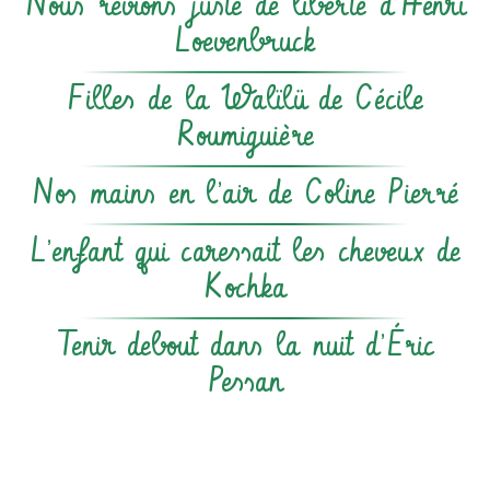
Nous rêvions juste de liberté d’Henri
Loevenbruck
Filles de la Walïlü de Cécile
Roumiguière
Nos mains en l’air de Coline Pierré
L’enfant qui caressait les cheveux de
Kochka
Tenir debout dans la nuit d’Éric
Pessan