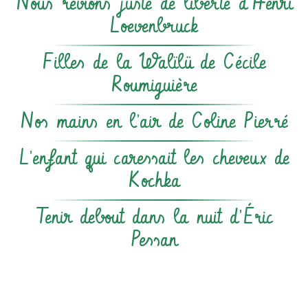
Nous rêvions juste de liberté d’Henri
Loevenbruck
Filles de la Walïlü de Cécile
Roumiguière
Nos mains en l’air de Coline Pierré
L’enfant qui caressait les cheveux de
Kochka
Tenir debout dans la nuit d’Éric
Pessan